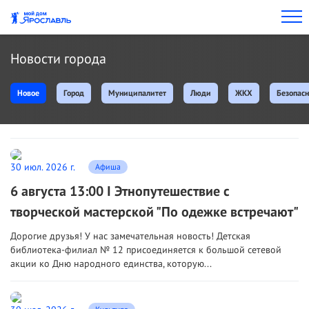
Новости города
Новое
Город
Муниципалитет
Люди
ЖКХ
Безопасн
30 июл. 2026 г.
Афиша
6 августа 13:00 I Этнопутешествие с
творческой мастерской "По одежке встречают"
Дорогие друзья! У нас замечательная новость! Детская
библиотека-филиал № 12 присоединяется к большой сетевой
акции ко Дню народного единства, которую...