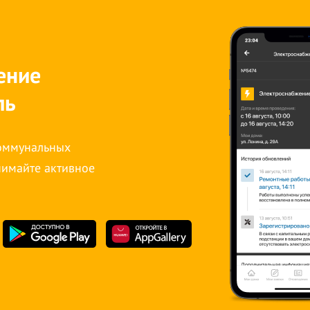
ение
ль
коммунальных
нимайте активное