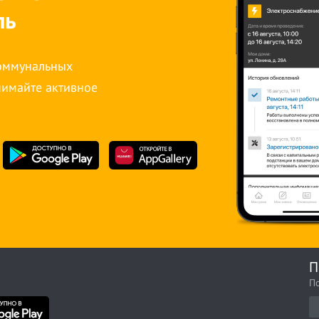
ль
коммунальных
нимайте активное
П
П