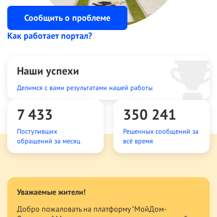
Сообщить о проблеме
Как работает портал?
Наши успехи
Делимся с вами результатами нашей работы
7 433
350 241
Поступивших
Решенных сообщений за
обращений за месяц
всё время
Уважаемые жители!
Уважаемые Ярославцы!
Добро пожаловать на платформу "МойДом-
Универсальная платформа «МойДом-Ярославль»