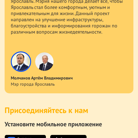
Ярославль". Мэрия нашего города делает все, чтобы
создана специально для нашего удобства. Это
Ярославль стал более комфортным, уютным и
современный сервис в области жилищно-
привлекательным для жизни. Данный проект
коммунальных услуг и управления
направлен на улучшение инфраструктуры,
многоквартирными домами. Портал предоставляет
благоустройства и информирования горожан по
возможность каждому разобраться, как обеспечить
различным вопросам жизнедеятельности.
качественное функционирование многоквартирного
или частного дома. Давайте будем хозяевами нашего
города.
Молчанов Артём Владимирович
Калинин Сергей Григорьевич
Мэр города Ярославль
Председатель муниципалитета города Ярославль
Присоединяйтесь к нам
Установите мобильное приложение